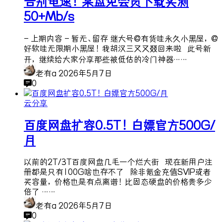
告别龟速！某盘免会员下载实测
50+Mb/s
- 上期内容 - 暂无、留存 继大号@有货哇永久小黑屋，@
好软哇无限期小黑屋！我胡汉三又又叕回来啦 此号新
开，继续给大家分享那些被低估的冷门神器……
老有a
2026年5月7日
0
云分享
百度网盘扩容0.5T！白嫖官方500G/
月
以前的2T/3T百度网盘几毛一个烂大街 现在新用户注
册都是只有100G啥也存不了 除非氪金充值SVIP或者
买容量，价格也是有点离谱！比固态硬盘的价格贵多少
倍了 ……
老有a
2026年5月7日
0