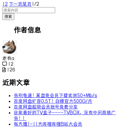
1
2
下一页
尾页
1/2
搜索
作者信息
老有a
12
126
近期文章
告别龟速！某盘免会员下载实测50+Mb/s
百度网盘扩容0.5T！白嫖官方500G/月
百度网盘超级会员账号免费分享
目前最好的TV盒子----TVBOX，没有中间商搞广
告！！
每天撸1-11天哔哩哔哩B站大会员