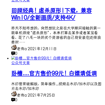
公众号文章
回顾经典！虐杀原形1下载，兼容
Win10/全新画质/支持4K/
昨天不知咋想的，突然想玩之前在大学期间接触的第一
款单机游戏“虐杀原形”，本来打算去某多或者某宝看
看，花了八毛一块的买个资源省的自己找安装包还得浪
费时……
老有a
2021年12月11日
0
公众号文章
卧槽....官方售价99元！白嫖请低调
水印管家破解版，简单操作...视频去水印/加水印以及图
片去水印/加水印
老有a
2021年7月25日
0