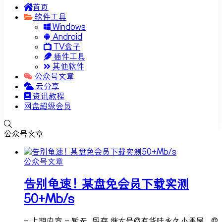
首页
软件工具
Windows
Android
TV盒子
插件工具
其他软件
公众号文章
云分享
资讯教程
网盘超级会员
公众号文章
公众号文章
告别龟速！某盘免会员下载实测
50+Mb/s
- 上期内容 - 暂无、留存 继大号@有货哇永久小黑屋，@