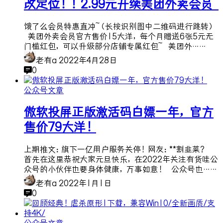
改定位！！2.99元开续美团外卖会员~
饿了么会员特惠直冲~（长按识别图中二维码进行跳转）
美团外卖会员官方售价15大洋，每个月赠送6张5元无
门槛红包，可以升级部分店铺专属红包~ 美团外……
老有a
2022年4月28日
0
公众号文章
傲软投屏正版激活码白嫖一年，官方
售价79大洋！
上期推文：旗下一亿用户服务关停！网友：**割韭菜？
首先在这里恭祝大家元旦快乐，在2022年关注有货哇公
众号的小伙伴也要身体健康，万事如意！ 公众号也……
老有a
2022年1月1日
0