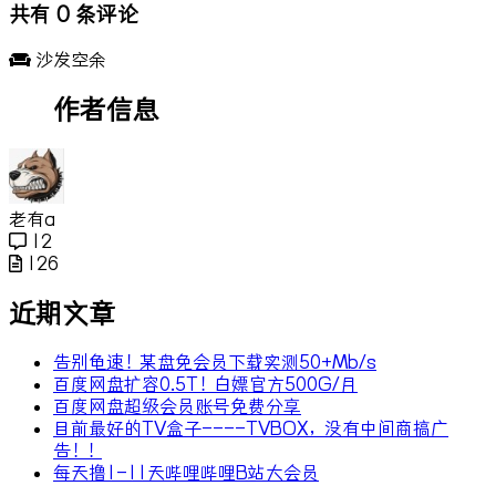
共有
0
条评论
沙发空余
作者信息
老有a
12
126
近期文章
告别龟速！某盘免会员下载实测50+Mb/s
百度网盘扩容0.5T！白嫖官方500G/月
百度网盘超级会员账号免费分享
目前最好的TV盒子----TVBOX，没有中间商搞广
告！！
每天撸1-11天哔哩哔哩B站大会员