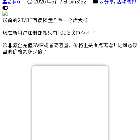
老有a
•
2026年5月7日 pm3:52
•
云分享
,
活动线报
以前的2T/3T百度网盘几毛一个烂大街
现在新用户注册都是只有100G啥也存不了
除非氪金充值SVIP或者买容量，价格也是有点离谱！比固态硬
盘的价格贵多少倍了