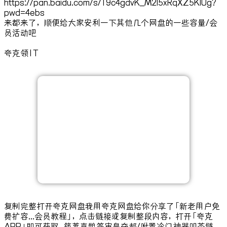
https://pan.baidu.com/s/19c4gdvK_M2I5xRqXZ5KIUg?
pwd=4ebs
来都来了，顺便给大家安利一下其他几个网盘的一些容量/会
员活动吧
夸克领1T
复制完整打开夸克网盘我用夸克网盘给你分享了「新老用户免
费扩容...会员教程」，点击链接或复制整段内容，打开「夸克
APP」即可获取。筷莱喜鹊签审皇夺郝/咐置冷门神器叩苓链