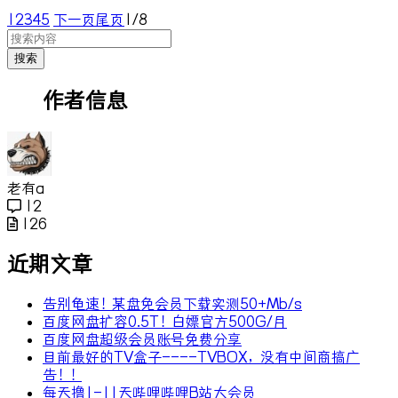
1
2
3
4
5
下一页
尾页
1/8
搜索
作者信息
老有a
12
126
近期文章
告别龟速！某盘免会员下载实测50+Mb/s
百度网盘扩容0.5T！白嫖官方500G/月
百度网盘超级会员账号免费分享
目前最好的TV盒子----TVBOX，没有中间商搞广
告！！
每天撸1-11天哔哩哔哩B站大会员