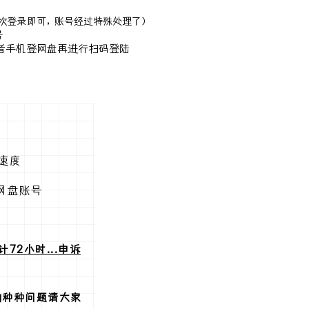
次登录即可，账号经过特殊处理了）
号
或者手机登网盘再进行扫码登陆
速度
网盘账号
计72小时...申诉
的种种问题请大家