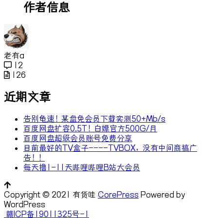
作者信息
老有a
12
126
近期文章
告别龟速！某盘免会员下载实测50+Mb/s
百度网盘扩容0.5T！白嫖官方500G/月
百度网盘超级会员账号免费分享
目前最好的TV盒子----TVBOX，没有中间商搞广
告！！
每天撸1-11天哔哩哔哩B站大会员
Copyright © 2021 有货哇
CorePress
Powered by
WordPress
赣ICP备19011325号-1