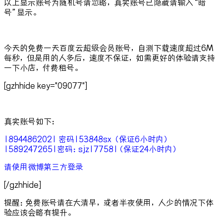
以上显示账号为随机号请忽略，真实账号已隐藏请输入“暗
号”显示。
今天的免费一天百度云超级会员账号，自测下载速度超过6M
每秒，但是用的人多后，速度不保证，如需更好的体验请支持
一下小店，付费租号。
[gzhhide key="09077"]
真实账号如下：
18944862021 密码153848sx （保证6小时内）
15892472651密码：sjz177581（保证24小时内）
请使用微博第三方登录
[/gzhhide]
提醒：免费账号请在大清早，或者半夜使用，人少的情况下体
验应该会略有提升。