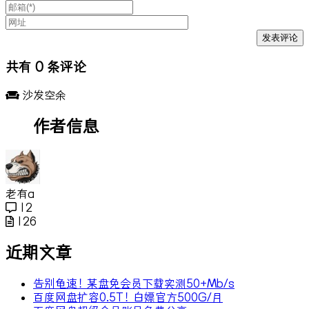
共有
0
条评论
沙发空余
作者信息
老有a
12
126
近期文章
告别龟速！某盘免会员下载实测50+Mb/s
百度网盘扩容0.5T！白嫖官方500G/月