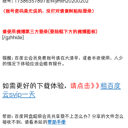
账号：17386357897密码ymxh20200202
（账号密码是无误的，没打对请复制粘贴登录）
请使用微博第三方登录(登陆框下方的微博图标)
[/gzhhide]
提醒：百度云会员免费账号请在大清早，或者半夜使用，人少
的情况下体验应该会略有提升。
如需更好的下载体验，
请点击》》
租百度
云svip一天
帮助：百度网盘超级会员共享登不上怎么办？分享的文件怎么
接收不到，请看本站的
帮助手册